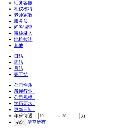
话务客服
礼仪模特
老师家教
服务员
问卷调查
审核录入
地推拉访
其他
日结
周结
月结
完工结
公司性质
所属行业
公司规模
学历要求
更新日期
年薪待遇：
-
万
清空所有