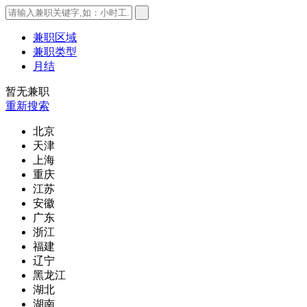
兼职区域
兼职类型
月结
暂无兼职
重新搜索
北京
天津
上海
重庆
江苏
安徽
广东
浙江
福建
辽宁
黑龙江
湖北
湖南