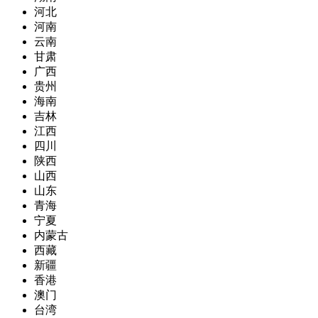
河北
河南
云南
甘肃
广西
贵州
海南
吉林
江西
四川
陕西
山西
山东
青海
宁夏
内蒙古
西藏
新疆
香港
澳门
台湾