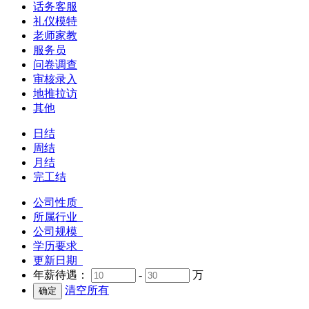
话务客服
礼仪模特
老师家教
服务员
问卷调查
审核录入
地推拉访
其他
日结
周结
月结
完工结
公司性质
所属行业
公司规模
学历要求
更新日期
年薪待遇：
-
万
清空所有