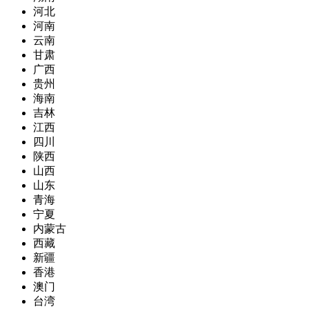
河北
河南
云南
甘肃
广西
贵州
海南
吉林
江西
四川
陕西
山西
山东
青海
宁夏
内蒙古
西藏
新疆
香港
澳门
台湾