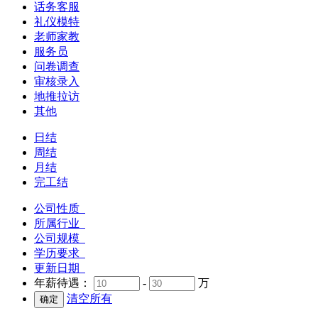
话务客服
礼仪模特
老师家教
服务员
问卷调查
审核录入
地推拉访
其他
日结
周结
月结
完工结
公司性质
所属行业
公司规模
学历要求
更新日期
年薪待遇：
-
万
清空所有