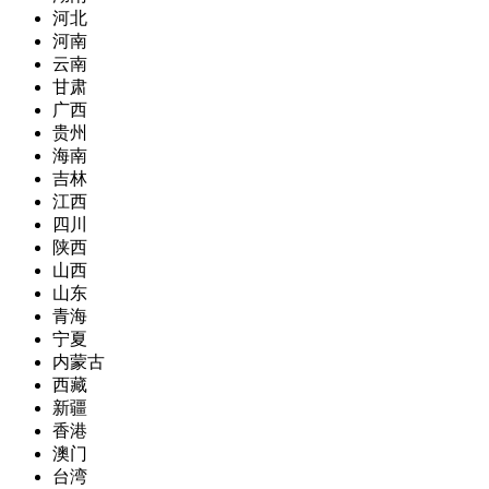
河北
河南
云南
甘肃
广西
贵州
海南
吉林
江西
四川
陕西
山西
山东
青海
宁夏
内蒙古
西藏
新疆
香港
澳门
台湾