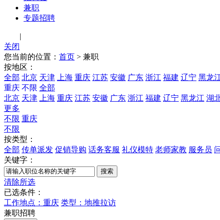
兼职
专题招聘
登录
|
注册
关闭
您当前的位置：
首页
>
兼职
按地区：
全部
北京
天津
上海
重庆
江苏
安徽
广东
浙江
福建
辽宁
黑龙
重庆
不限
全部
北京
天津
上海
重庆
江苏
安徽
广东
浙江
福建
辽宁
黑龙江
湖
更多
不限
重庆
不限
按类型：
全部
传单派发
促销导购
话务客服
礼仪模特
老师家教
服务员
关键字：
清除所选
已选条件：
工作地点：重庆
类型：地推拉访
兼职招聘