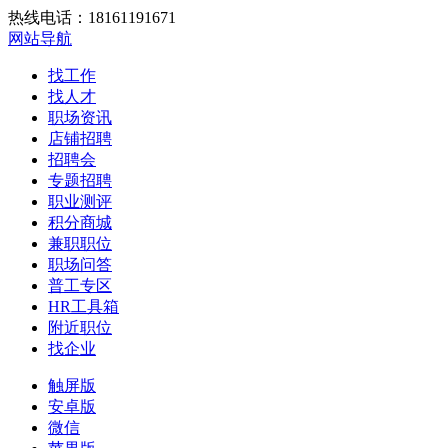
热线电话：18161191671
网站导航
找工作
找人才
职场资讯
店铺招聘
招聘会
专题招聘
职业测评
积分商城
兼职职位
职场问答
普工专区
HR工具箱
附近职位
找企业
触屏版
安卓版
微信