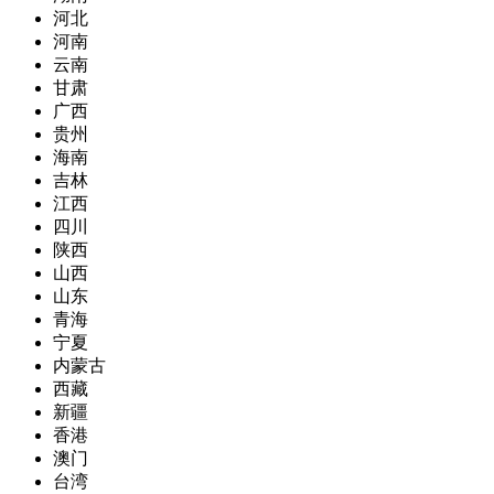
河北
河南
云南
甘肃
广西
贵州
海南
吉林
江西
四川
陕西
山西
山东
青海
宁夏
内蒙古
西藏
新疆
香港
澳门
台湾