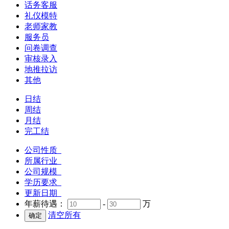
话务客服
礼仪模特
老师家教
服务员
问卷调查
审核录入
地推拉访
其他
日结
周结
月结
完工结
公司性质
所属行业
公司规模
学历要求
更新日期
年薪待遇：
-
万
清空所有