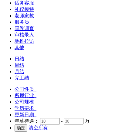
话务客服
礼仪模特
老师家教
服务员
问卷调查
审核录入
地推拉访
其他
日结
周结
月结
完工结
公司性质
所属行业
公司规模
学历要求
更新日期
年薪待遇：
-
万
清空所有