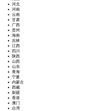
河北
河南
云南
甘肃
广西
贵州
海南
吉林
江西
四川
陕西
山西
山东
青海
宁夏
内蒙古
西藏
新疆
香港
澳门
台湾