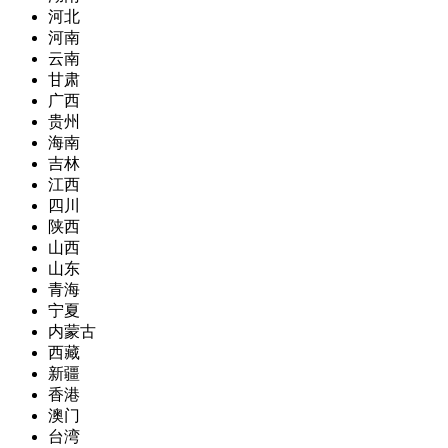
河北
河南
云南
甘肃
广西
贵州
海南
吉林
江西
四川
陕西
山西
山东
青海
宁夏
内蒙古
西藏
新疆
香港
澳门
台湾