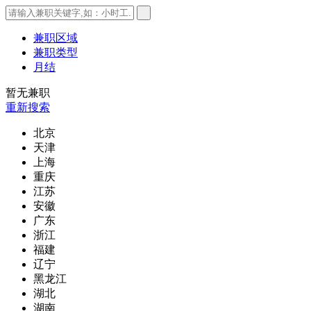
兼职区域
兼职类型
月结
暂无兼职
重新搜索
北京
天津
上海
重庆
江苏
安徽
广东
浙江
福建
辽宁
黑龙江
湖北
湖南