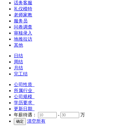
话务客服
礼仪模特
老师家教
服务员
问卷调查
审核录入
地推拉访
其他
日结
周结
月结
完工结
公司性质
所属行业
公司规模
学历要求
更新日期
年薪待遇：
-
万
清空所有